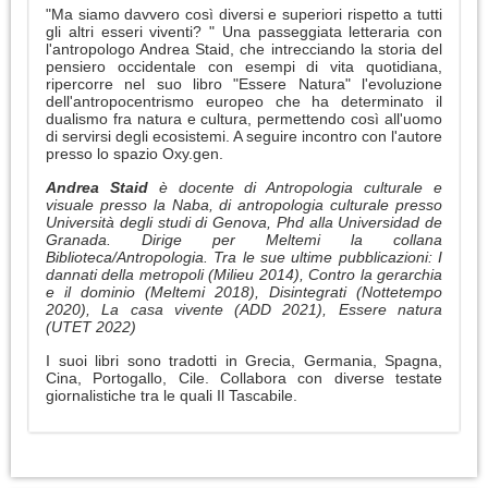
"Ma siamo davvero così diversi e superiori rispetto a tutti
gli altri esseri viventi? " Una passeggiata letteraria con
l'antropologo Andrea Staid, che intrecciando la storia del
pensiero occidentale con esempi di vita quotidiana,
ripercorre nel suo libro "Essere Natura" l'evoluzione
dell'antropocentrismo europeo che ha determinato il
dualismo fra natura e cultura, permettendo così all'uomo
di servirsi degli ecosistemi. A seguire incontro con l'autore
presso lo spazio Oxy.gen.
Andrea Staid
è docente di Antropologia culturale e
visuale presso la Naba, di antropologia culturale presso
Università degli studi di Genova, Phd alla Universidad de
Granada. Dirige per Meltemi la collana
Biblioteca/Antropologia. Tra le sue ultime pubblicazioni: I
dannati della metropoli (Milieu 2014), Contro la gerarchia
e il dominio (Meltemi 2018), Disintegrati (Nottetempo
2020), La casa vivente (ADD 2021), Essere natura
(UTET 2022)
I suoi libri sono tradotti in Grecia, Germania, Spagna,
Cina, Portogallo, Cile. Collabora con diverse testate
giornalistiche tra le quali Il Tascabile.